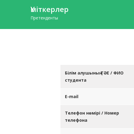
Үміткерлер
Претенденты
Білім алушының ТӘЕ / ФИО
студента
E-mail
Телефон нөмірі / Номер
телефона