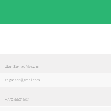
Шәри Жалғас Мәлікұлы
zalgassari@gmail.com
+77056601682