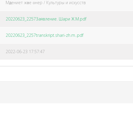
Мәдениет және өнер / Культуры и искусств
20220623_2257Заявление. Шари Ж.М.pdf
20220623_2257transkript.shari-zh.m..pdf
2022-06-23 17:57:47